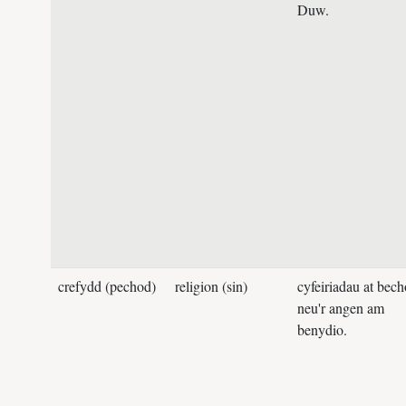
Duw.
crefydd (pechod)
religion (sin)
cyfeiriadau at bec
neu'r angen am
benydio.