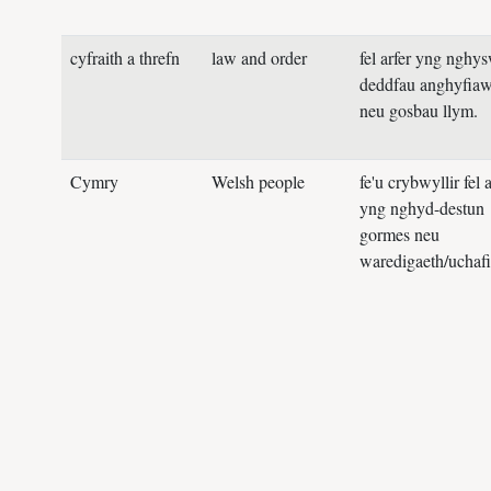
cyfraith a threfn
law and order
fel arfer yng nghys
deddfau anghyfia
neu gosbau llym.
Cymry
Welsh people
fe'u crybwyllir fel a
yng nghyd-destun
gormes neu
waredigaeth/uchafi