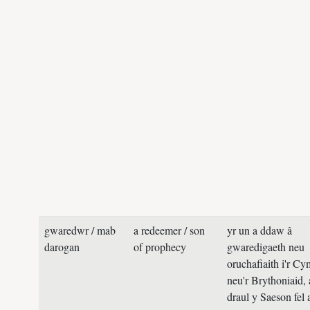
gwaredwr / mab
a redeemer / son
yr un a ddaw â
darogan
of prophecy
gwaredigaeth neu
oruchafiaith i'r C
neu'r Brythoniaid, 
draul y Saeson fel a