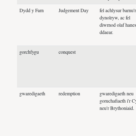
Dydd y Farn
Judgement Day
fel achlysur barnu'r
dynolryw, ac fel
diwrnod olaf hanes
ddaear.
gorchfygu
conquest
gwaredigaeth
redemption
gwaredigaeth neu
goruchafiaeth i'r 
neu'r Brythoniaid.