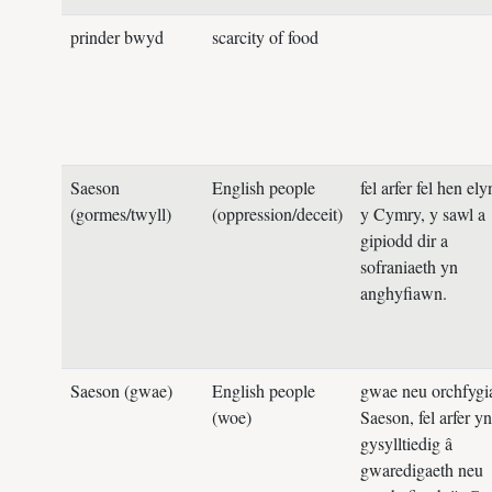
prinder bwyd
scarcity of food
Saeson
English people
fel arfer fel hen el
(gormes/twyll)
(oppression/deceit)
y Cymry, y sawl a
gipiodd dir a
sofraniaeth yn
anghyfiawn.
Saeson (gwae)
English people
gwae neu orchfygia
(woe)
Saeson, fel arfer yn
gysylltiedig â
gwaredigaeth neu