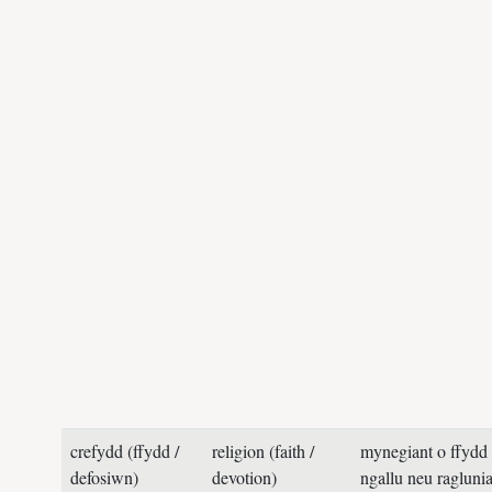
crefydd (ffydd /
religion (faith /
mynegiant o ffydd
defosiwn)
devotion)
ngallu neu ragluni