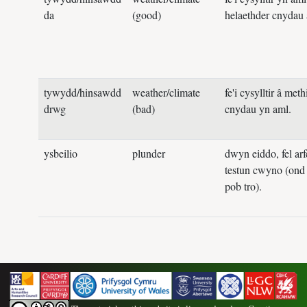
da
(good)
helaethder cnydau 
tywydd/hinsawdd
weather/climate
fe'i cysylltir â meth
drwg
(bad)
cnydau yn aml.
ysbeilio
plunder
dwyn eiddo, fel arfe
testun cwyno (ond
pob tro).