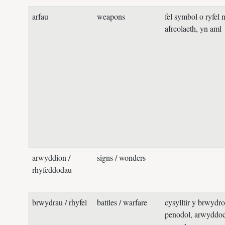
arfau
weapons
fel symbol o ryfel 
afreolaeth, yn aml
arwyddion /
signs / wonders
rhyfeddodau
brwydrau / rhyfel
battles / warfare
cysylltir y brwydro 
penodol, arwyddoc