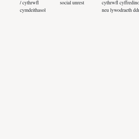
/ cythrwfl
social unrest
cythrwfl cyffredino
cymdeithasol
neu lywodraeth dd