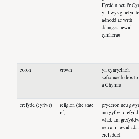
Fyrddin neu i'r Cy
yn bwysig hefyd fe
adnodd ac wrth
ddangos newid
tymhorau.
coron
crown
yn cynrychioli
sofraniaeth dros L
a Chymru.
crefydd (cyflwr)
religion (the state
pryderon neu gwy
of)
am gyflwr crefydd
wlad, am grefyddw
neu am newidiada
crefyddol.