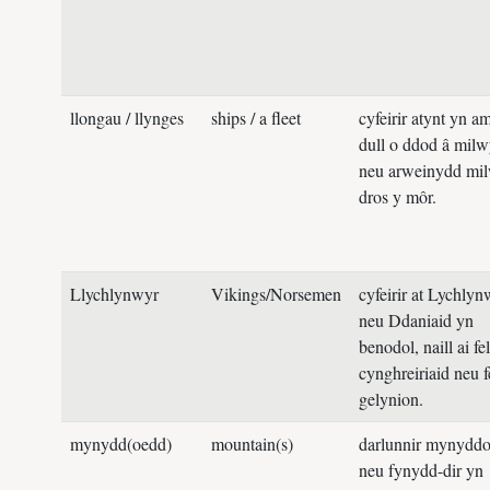
llongau / llynges
ships / a fleet
cyfeirir atynt yn am
dull o ddod â milw
neu arweinydd mil
dros y môr.
Llychlynwyr
Vikings/Norsemen
cyfeirir at Lychlyn
neu Ddaniaid yn
benodol, naill ai fel
cynghreiriaid neu f
gelynion.
mynydd(oedd)
mountain(s)
darlunnir mynydd
neu fynydd-dir yn