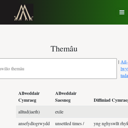
Themâu
|
Ail-
lwy
tud
Allweddair
Allweddair
Cymraeg
Saesneg
Diffiniad Cymrae
alltud(iaeth)
exile
ansefydlogrwydd
unsettled times /
yng nghyswllt rhyf