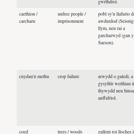
gwrthdroi.
caethion /
unfree people /
pobl sy'n llafurio 
carcharu
imprisonment
awdurdod (Seisnig
llym, neu rai a
garcharwyd (gan y
Saeson).
cnydau'n methu
crop failure
arwydd o galedi, a
gysylltir weithiau â
thywydd neu hins
anffafriol.
coed
trees / woods
gallent roi lloches i