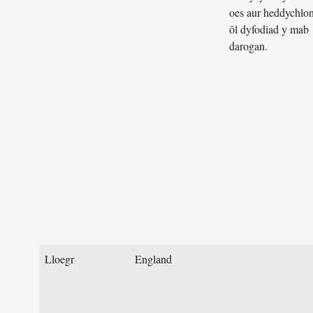
oes aur heddychlon
ôl dyfodiad y mab
darogan.
Lloegr
England