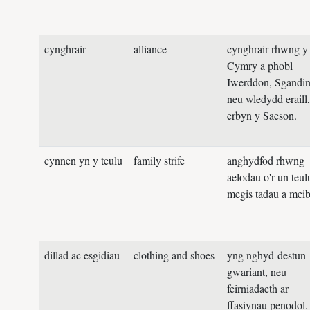
cynghrair
alliance
cynghrair rhwng y
Cymry a phobl
Iwerddon, Sgandin
neu wledydd eraill
erbyn y Saeson.
cynnen yn y teulu
family strife
anghydfod rhwng
aelodau o'r un teul
megis tadau a meib
dillad ac esgidiau
clothing and shoes
yng nghyd-destun
gwariant, neu
feirniadaeth ar
ffasiynau penodol.