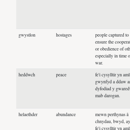
gwystlon
hostages
people captured to
ensure the coopera
or obedience of oth
especially in time o
war.
heddwch
peace
fe'i cysylltir yn aml
gwynfyd a ddaw ar
dyfodiad y gwared
mab darogan.
helaethder
abundance
mewn perthynas â
chnydau, bwyd, ay
fe'i cysylltir yn aml