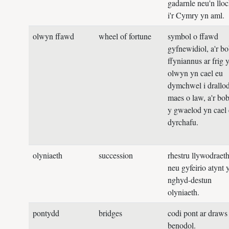
gadarnle neu'n llo
i'r Cymry yn aml.
olwyn ffawd
wheel of fortune
symbol o ffawd
gyfnewidiol, a'r bo
ffyniannus ar frig y
olwyn yn cael eu
dymchwel i drallo
maes o law, a'r bob
y gwaelod yn cael
dyrchafu.
olyniaeth
succession
rhestru llywodraet
neu gyfeirio atynt 
nghyd-destun
olyniaeth.
pontydd
bridges
codi pont ar draws
benodol.