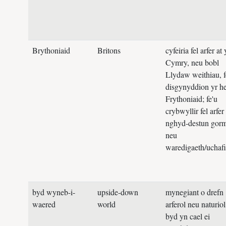
Brythoniaid
Britons
cyfeiria fel arfer at 
Cymry, neu bobl
Llydaw weithiau, f
disgynyddion yr h
Frythoniaid; fe'u
crybwyllir fel arfer
nghyd-destun gor
neu
waredigaeth/uchafi
byd wyneb-i-
upside-down
mynegiant o drefn
waered
world
arferol neu naturiol
byd yn cael ei