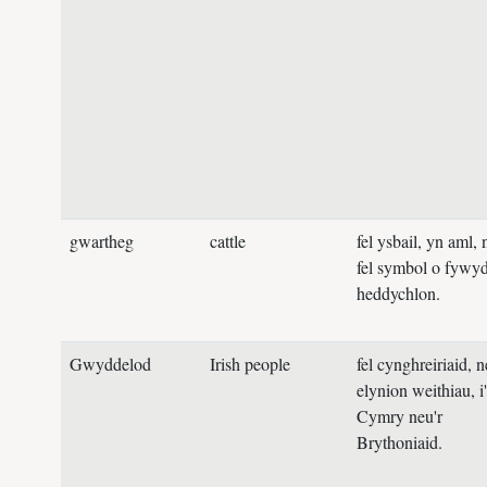
gwartheg
cattle
fel ysbail, yn aml, 
fel symbol o fywy
heddychlon.
Gwyddelod
Irish people
fel cynghreiriaid, 
elynion weithiau, i'
Cymry neu'r
Brythoniaid.