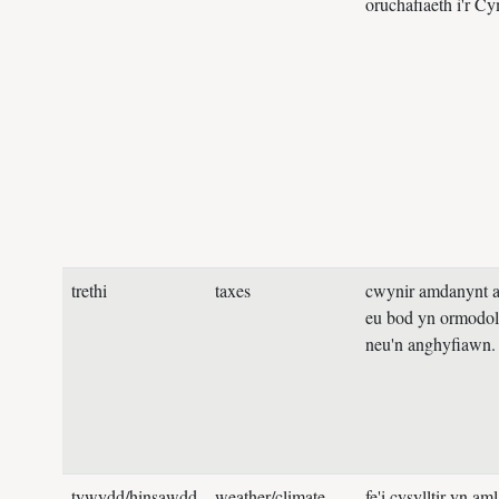
oruchafiaeth i'r Cy
trethi
taxes
cwynir amdanynt 
eu bod yn ormodol
neu'n anghyfiawn.
tywydd/hinsawdd
weather/climate
fe'i cysylltir yn aml