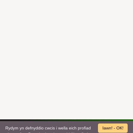
Rydym yn defnyddio cwcis i wella eich profiad
Iawn! - OK!