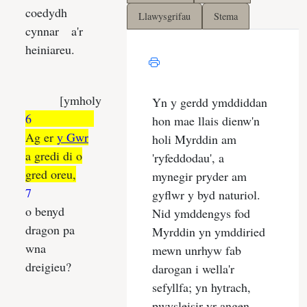
Llawysgrifau
Stema