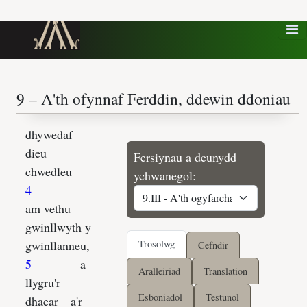
Fersiynau a deunydd
ychwanegol:
Trosolwg
Cefndir
Aralleiriad
Translation
Esboniadol
Testunol