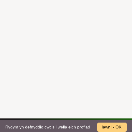
Rydym yn defnyddio cwcis i wella eich profiad
Iawn! - OK!