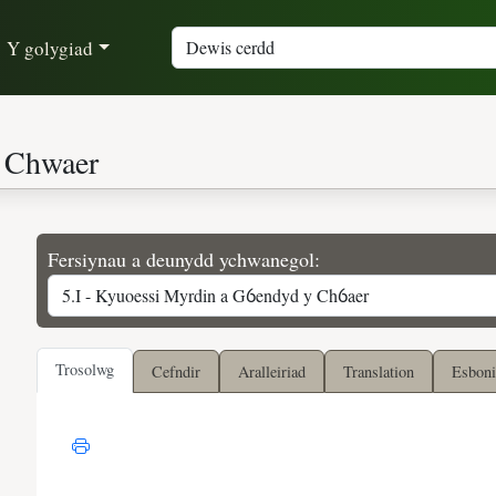
Y golygiad
Fersiynau a deunydd ychwanegol:
Trosolwg
Cefndir
Aralleiriad
Translation
Esboni