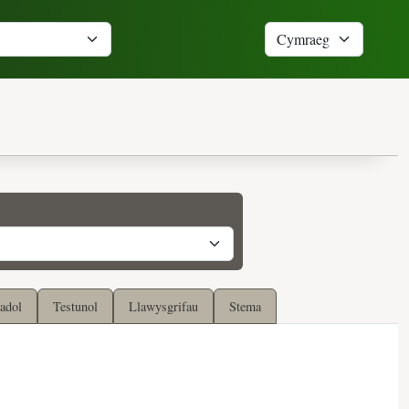
adol
Testunol
Llawysgrifau
Stema