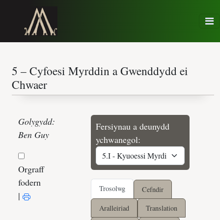
Golygydd:
Fersiynau a deunydd
Ben Guy
ychwanegol:
Orgraff
fodern
Trosolwg
Cefndir
|
Aralleiriad
Translation