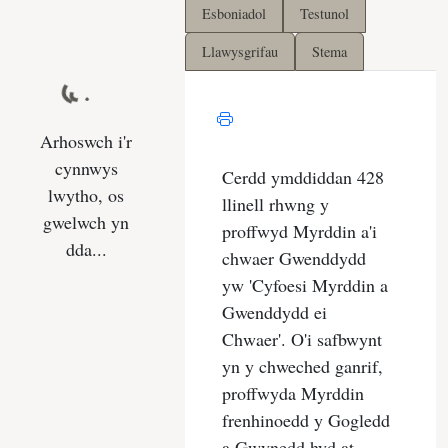
Esboniadol
Testunol
Llawysgrifau
Stema
Arhoswch i'r
cynnwys
lwytho, os
gwelwch yn
dda...