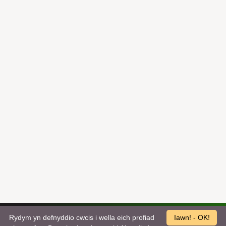
Rydym yn defnyddio cwcis i wella eich profiad
Iawn! - OK!