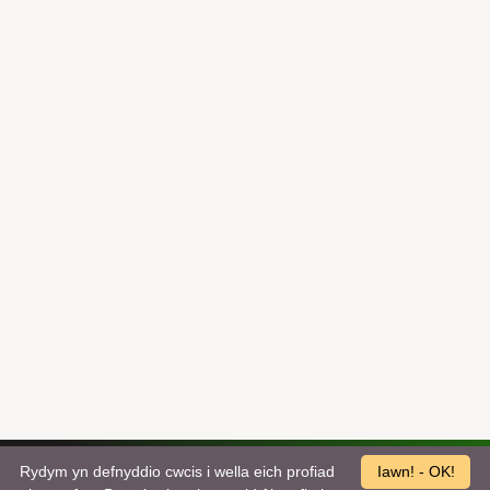
Rydym yn defnyddio cwcis i wella eich profiad
Iawn! - OK!