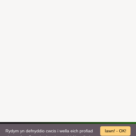
Rydym yn defnyddio cwcis i wella eich profiad
Iawn! - OK!