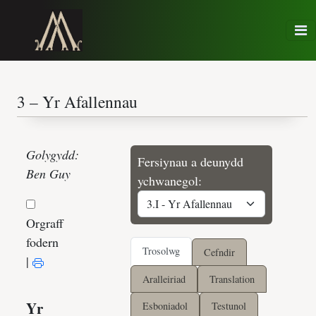
Golygydd:
Fersiynau a deunydd
Ben Guy
ychwanegol:
Orgraff
fodern
Trosolwg
Cefndir
|
Aralleiriad
Translation
Esboniadol
Testunol