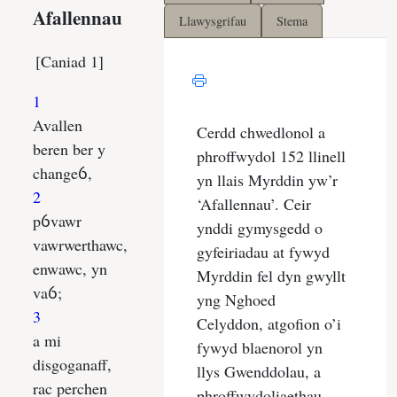
Llawysgrifau
Stema