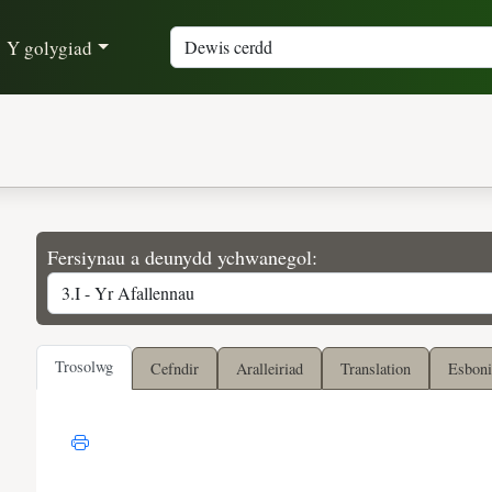
Y golygiad
Fersiynau a deunydd ychwanegol:
Trosolwg
Cefndir
Aralleiriad
Translation
Esboni