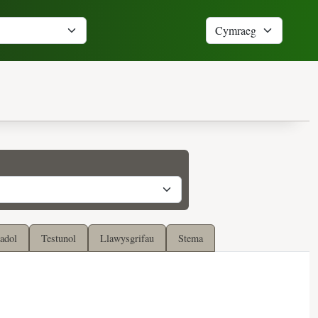
adol
Testunol
Llawysgrifau
Stema