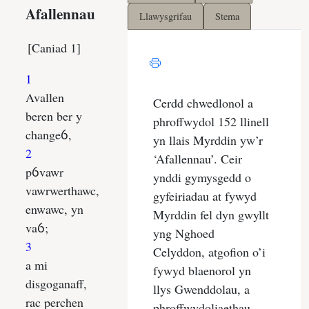
Llawysgrifau
Stema