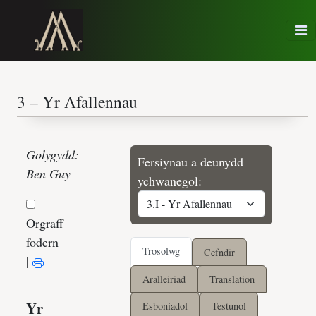
Golygydd:
Fersiynau a deunydd
Ben Guy
ychwanegol:
Orgraff
fodern
Trosolwg
Cefndir
|
Aralleiriad
Translation
Esboniadol
Testunol