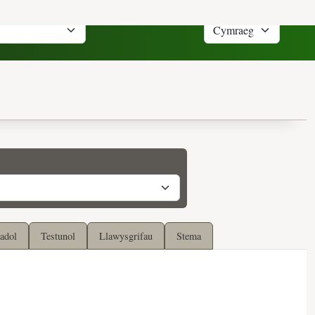
adol
Testunol
Llawysgrifau
Stema