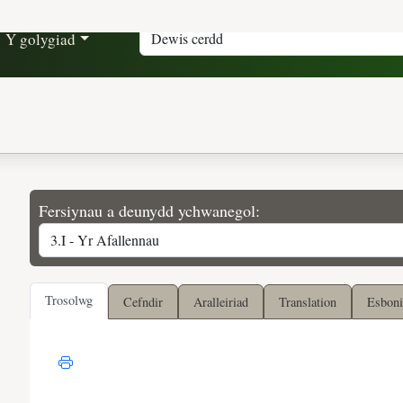
Y golygiad
Fersiynau a deunydd ychwanegol:
Trosolwg
Cefndir
Aralleiriad
Translation
Esboni