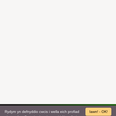
Rydym yn defnyddio cwcis i wella eich profiad
Iawn! - OK!