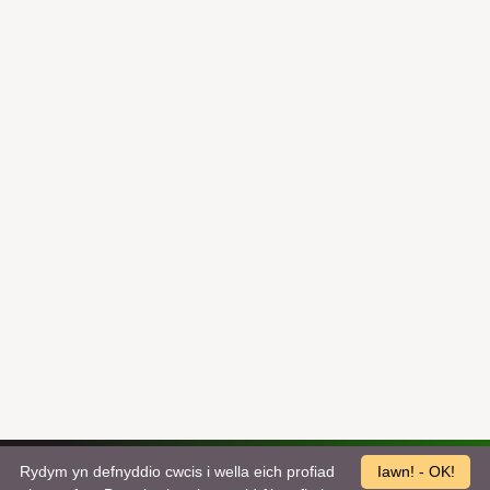
Rydym yn defnyddio cwcis i wella eich profiad
Iawn! - OK!