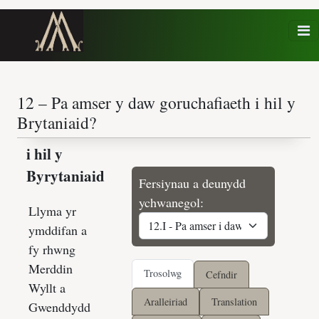
Orgraff
fodern
|
Fersiynau a deunydd
ychwanegol:
Trosolwg
Cefndir
Aralleiriad
Translation