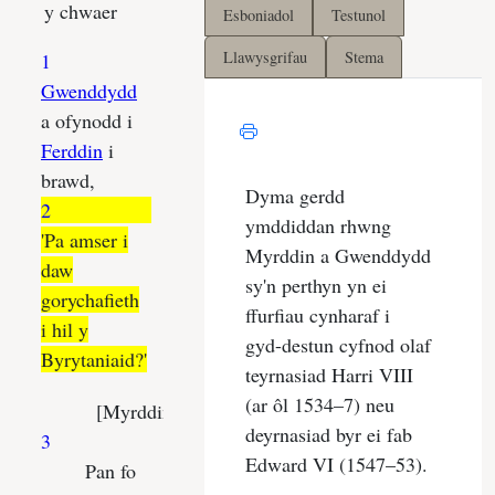
Esboniadol
Testunol
Llawysgrifau
Stema