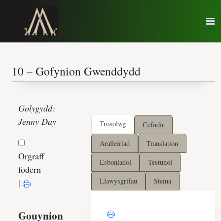
Golygydd:
Jenny Day
Trosolwg
Cefndir
Aralleiriad
Translation
Orgraff
Esboniadol
Testunol
fodern
Llawysgrifau
Stema
|